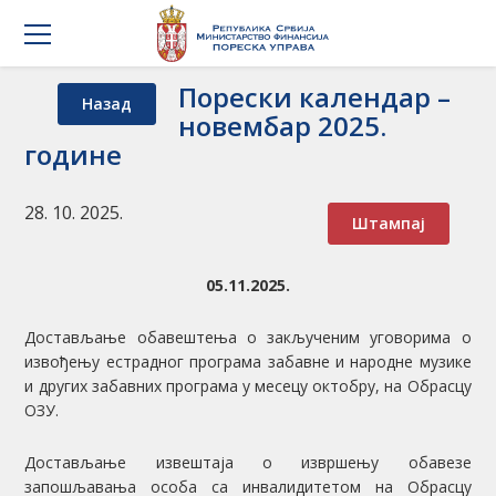
Порески календар –
Назад
новембар 2025.
године
28. 10. 2025.
Штампај
05.11.2025.
Достављање обавештења о закљученим уговорима о
извођењу естрадног програма забавне и народне музике
и других забавних програма у месецу октобру, на Обрасцу
ОЗУ.
Достављање извештаја о извршењу обавезе
запошљавања особа са инвалидитетом на Обрасцу