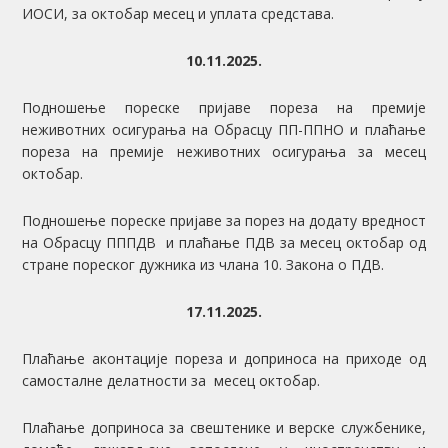
ИОСИ, за октобар месец и уплата средстава.
10.11.2025.
Подношење пореске пријаве пореза на премије
неживотних осигурања на Обрасцу ПП-ППНО и плаћање
пореза на премије неживотних осигурања за месец
октобар.
Подношење пореске пријаве за порез на додату вредност
на Обрасцу ПППДВ и плаћање ПДВ за месец октобар од
стране пореског дужника из члана 10. Закона о ПДВ.
17.11.2025.
Плаћање аконтације пореза и доприноса на приходе од
самосталне делатности за месец октобар.
Плаћање доприноса за свештенике и верске службенике,