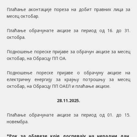
Плаћање аконтације пореза на добит правних лица за
месец октобар.
Плаћање обрачунате акцизе за период од 16. до 31.
октобра.
Подношење пореске пријаве за обрачун акцизе за месец
октобар, на Обрасцу ПП ОА.
Подношење пореске пријаве о обрачуну акцизе на
електричну енергију за крајњу потрошњу за месец
октобар, на Обрасцу ПП ОАЕЛ и плаћање акцизе.
28.11.2025.
Плаћање обрачунате акцизе за период од 01. до 15.
новембра.
*Рок за обавезе које доспевају на нерадни дан,