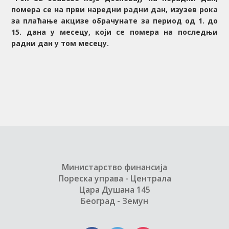
помера се на први наредни радни дан, изузев рока
за плаћање акцизе обрачунате за период од 1. до
15. дана у месецу, који се помера на последњи
радни дан у том месецу.
Министарство финансија
Пореска управа - Централа
Цара Душана 145
Београд - Земун