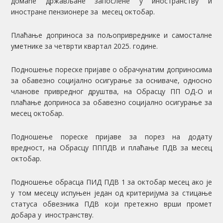
домаће држављане запослене у иностранству и
иностране пензионере за месец октобар.
Плаћање доприноса за пољопривреднике и самосталне
уметнике за четврти квартал 2025. године.
Подношење пореске пријаве о обрачунатим доприносима
за обавезно социјално осигурање за осниваче, односно
чланове привредног друштва, на Обрасцу ПП ОД-О и
плаћање доприноса за обавезно социјално осигурање за
месец октобар.
Подношење пореске пријаве за порез на додату
вредност, на Обрасцу ПППДВ и плаћање ПДВ за месец
октобар.
Подношење обрасца ПИД ПДВ 1 за октобар месец ако је
у том месецу испуњен један од критеријума за стицање
статуса обвезника ПДВ који претежно врши промет
добара у иностранству.