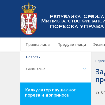
Правна лица
Предузетници
Физич
Новости
Порес
Саопштења
За
пр
Калкулатор паушалног
29. 0
пореза и доприноса