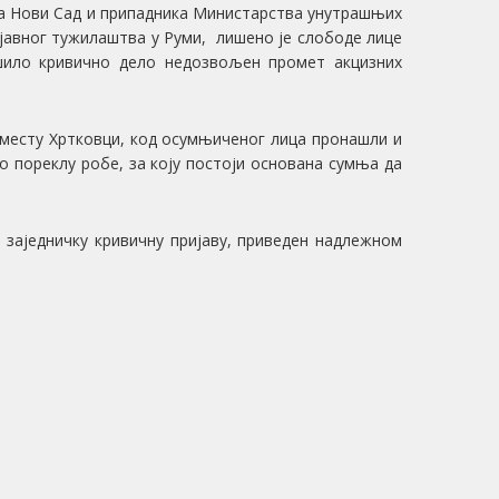
ња Нови Сад и припадника Министарства унутрашњих
 јавног тужилаштва у Руми,
лишено је слободе лице
шило кривично дело недозвољен промет акцизних
 месту Хртковци, код осумњиченог лица пронашли и
о пореклу робе, за коју постоји основана сумња да
 заједничку кривичну пријаву, приведен надлежном