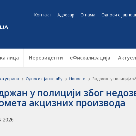
Контакт
Адресар
О нама
Односи с јавнош
ка лица
Нерезиденти
еФискализација
Актуел
ка управа
Односи с јавношћу
Новости
Задржан у полицији 
држан у полицији због недо
омета акцизних производа
4. 2026.