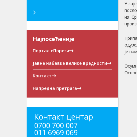
У зај
посло
из Ср
произ
Најпосећеније
Припа
одузе
Портал еПорези
је на
Јавне набавке велике вредности
Осумњ
Основ
Контакт
Напредна претрага
Контакт центар
0700 700 007
011 6969 069