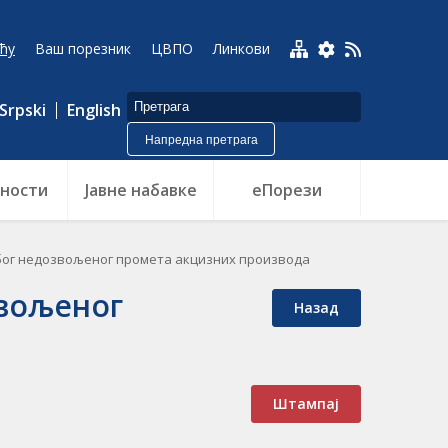
ћу
Ваш порезник
ЦВПО
Линкови
Srpski
English
Напредна претрага
ности
Jавне набавке
еПорези
због недозвољеног промета акцизних производа
звољеног
Назад
Штампај