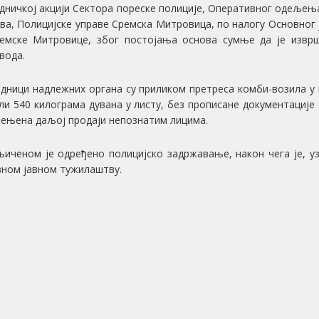
едничкој акцији Сектора пореске полиције, Оперативног одеље
ва, Полицијске управе Сремска Митровица, по налогу Основног
емске Митровице, због постојања основа сумње да је извр
вода.
дници надлежних органа су приликом претреса комби-возила у
ли 540 килограма дувана у листу, без прописане документације 
мењена даљој продаји непознатим лицима.
иченом је одређено полицијско задржавање, након чега је, уз
ном јавном тужилаштву.