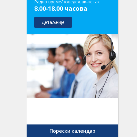
Радно време/понедељак-петак
8.00-18.00 часова
Детаљније
Порески календар