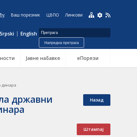
ћу
Ваш порезник
ЦВПО
Линкови
Srpski
English
Напредна претрага
ности
Jавне набавке
еПорези
а динара
ила државни
Назад
инара
Штампај