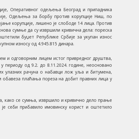
иције, Оперативног одељења Београд и припадника
ије, Одељења за борбу против корупције Ниш, по
ање корупције, лишено је слободе 14 лица. Против
снова сумње да су извршили кривичнa делa: пореска
оштетили буџет Републике Србије за укупан износ
купном износу од 4.945.815 динара.
чем и одговорним лицем истог привредног друштва,
 периоду од 9.2. до 8.11.2024. године, неосновано
их улазних рачуна о набавци лож уља и битумена,
 и обавеза плаћања пореза на добит правних лица у
а, како се сумња, извршило и кривично дело прање
е je себи прибавило имовинску корист и оштетило