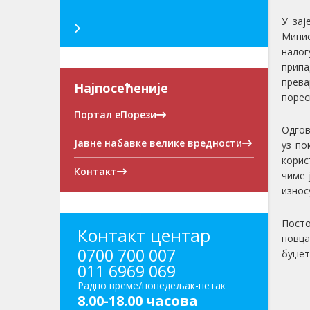
У зај
Минис
налог
припа
прева
Најпосећеније
порес
Портал еПорези
Одгов
Јавне набавке велике вредности
уз по
корис
Контакт
чиме 
износ
Посто
Контакт центар
новца
0700 700 007
буџет
011 6969 069
Радно време/понедељак-петак
8.00-18.00 часова