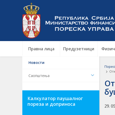
Правна лица
Предузетници
Физич
Новости
Порес
Отк
Саопштења
От
бу
Калкулатор паушалног
пореза и доприноса
29. 0