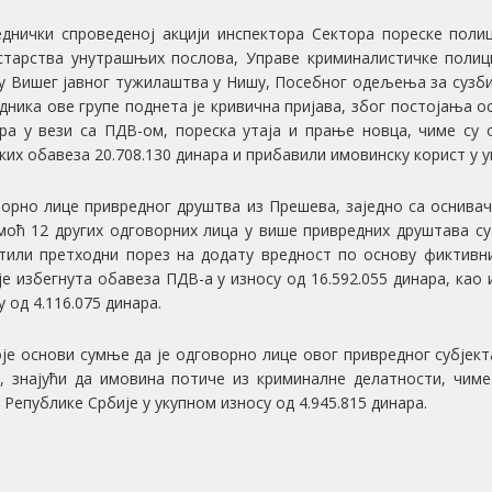
еднички спроведеној акцији инспектора Сектора пореске пол
тарства унутрашњих послова, Управе криминалистичке полиц
у Вишег јавног тужилаштва у Нишу, Посебног одељења за сузбиј
дника ове групе поднета је кривична пријава, због постојања о
ра у вези са ПДВ-ом, пореска утаја и прање новца, чиме су 
ких обавеза 20.708.130 динара и прибавили имовинску корист у у
орно лице привредног друштва из Прешева, заједно са оснива
моћ 12 других одговорних лица у више привредних друштава су у
тили претходни порез на додату вредност по основу фиктивн
је избегнута обавеза ПДВ-а у износу од 16.592.055 динара, као
у од 4.116.075 динара.
је основи сумње да је одговорно лице овог привредног субјект
, знајући да имовина потиче из криминалне делатности, чим
 Републике Србије у укупном износу од 4.945.815 динара.