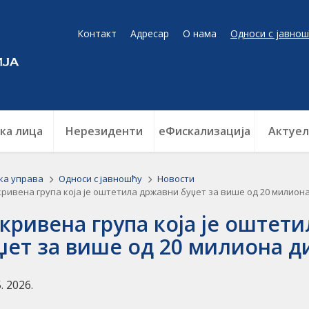
Контакт
Адресар
О нама
Односи с јавнош
ка лица
Нерезиденти
еФискализација
Актуел
ка управа
Односи с јавношћу
Новости
ривена група која је оштетила државни буџет за више од 20 милион
кривена група која је оштет
џет за више од 20 милиона д
5. 2026.