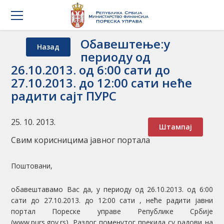
Обавештење:у
Назад
периоду од
26.10.2013. од 6:00 сати до
27.10.2013. до 12:00 сати неће
радити сајт ПУРС
25. 10. 2013.
Штампај
Свим корисницима јавног портала
Поштовани,
обавештавамо Вас да, у периоду од 26.10.2013. од 6:00
сати до 27.10.2013. до 12:00 сати , неће радити јавни
портал Пореске управе Републике Србије
(www.purs.gov.rs). Разлог поменутог прекида су радови на