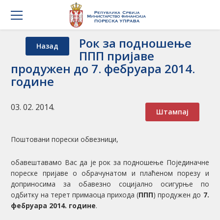
Рок за подношење
Назад
ППП пријаве
продужен до 7. фебруара 2014.
године
03. 02. 2014.
Штампај
Поштовани порески обвезници,
обавештавамо Вас да је рок за подношење Појединачне
пореске пријаве о обрачунатом и плаћеном порезу и
доприносима за обавезно социјално осигурње по
одбитку на терет примаоца прихода (
ППП
) продужен до
7.
фебруара 2014. године
.