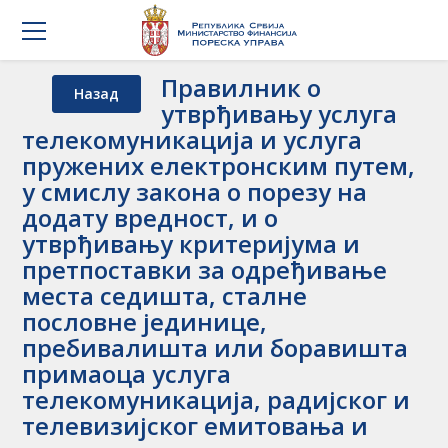
Правилник о
Назад
утврђивању услуга
телекомуникација и услуга
пружених електронским путем,
у смислу закона о порезу на
додату вредност, и о
утврђивању критеријума и
претпоставки за одређивање
места седишта, сталне
пословне јединице,
пребивалишта или боравишта
примаоца услуга
телекомуникација, радијског и
телевизијског емитовања и