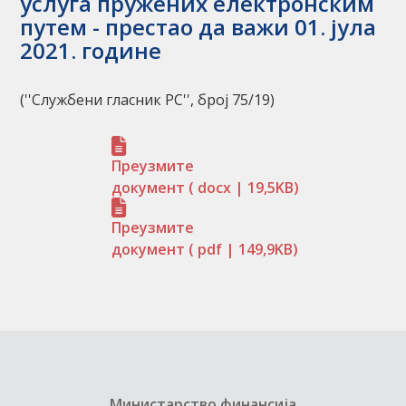
услуга пружених електронским
путем - престао да важи 01. јула
2021. године
(''Службени гласник РС'', број 75/19)
Преузмите
документ
( docx | 19,5KB)
Преузмите
документ
( pdf | 149,9KB)
Министарство финансија