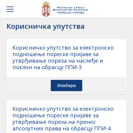
Корисничка упутства
Корисничко упутство за електронско
подношење пореске пријаве за
утврђивање пореза на наслеђе и
поклон на обрасцу ППИ-3
Изабери
Корисничко упутство за електронско
подношење пореске пријаве за
утврђивање пореза на пренос
апсолутних права на обрасцу ППИ-4