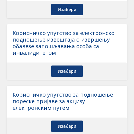
Изабери
Корисничко упутство за електронско
подношење извештаја о извршењу
обавезе запошљавања особа са
инвалидитетом
Изабери
Корисничко упутство за подношење
пореске пријаве за акцизу
електронским путем
Изабери