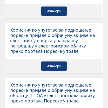
Изабери
Корисничко упутство за подношење
пореске пријаве о обрачуну акцизе на
електричну енергију за крајњу
потрошњу у електронском облику
преко портала Пореске управе
Изабери
Корисничко упутство за подношење
пореске пријаве о обрачуну акцизе на
обрасцу ПП ОА у електронском облику
преко портала Пореске управе