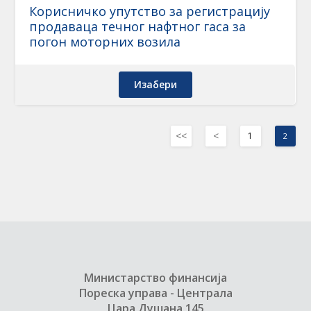
Корисничко упутство за регистрацију
продаваца течног нафтног гаса за
погон моторних возила
Изабери
<<
<
1
2
Министарство финансија
Пореска управа - Централа
Цара Душана 145