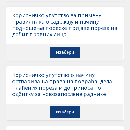
Корисничко упутство за примену
правилника о садржају и начину
подношења пореске пријаве пореза на
добит правних лица
Изабери
Корисничко упутство о начину
остваривања права на повраћај дела
плаћених пореза и доприноса по
одбитку за новозапослене раднике
Изабери