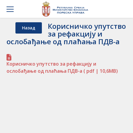
Корисничко упутство
Назад
за рефакцију и
ослобађање од плаћања ПДВ-а
Корисничко упутство за рефакцију и
ослобађање од плаћања ПДВ-а
( pdf | 10,6MB)