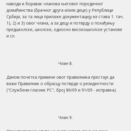
наводи и боравак чланова његовог породичног
домаћинства (брачног друга и/или деце) у Републици
Србији, за та лица прилаже документацију из става 1. тач.
1), 2) и 3) овог члана, а за децу и потврду о похађању
предшколске, школске, односно високошколске установе
и сл.
Члан 8.
Даном почетка примене овог правилника престаје да
важи Правилник о обрасцу потврде о резидентности
("Службени гласник РС", број 86/09 и 91/09 - исправка).
Члан 9.