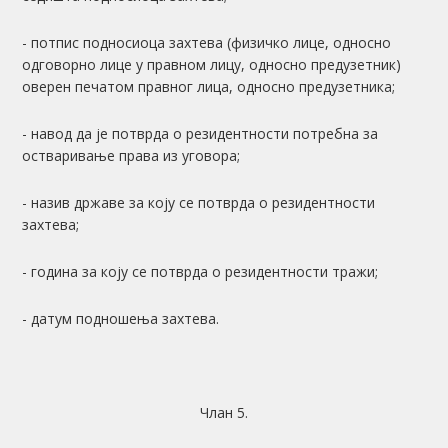
- потпис подносиоца захтева (физичко лице, односно
одговорно лице у правном лицу, односно предузетник)
оверен печатом правног лица, односно предузетника;
- навод да је потврда о резидентности потребна за
остваривање права из уговора;
- назив државе за коју се потврда о резидентности
захтева;
- година за коју се потврда о резидентности тражи;
- датум подношења захтева.
Члан 5.