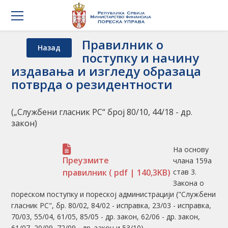
Правилник о
Назад
поступку и начину
издавања и изгледу образаца
потврда о резидентности
(„Службени гласник РС“ број 80/10, 44/18 - др.
закон)
На основу
Преузмите
члана 159а
правилник
( pdf | 140,3KB)
став 3.
Закона о
пореском поступку и пореској администрацији ("Службени
гласник РС", бр. 80/02, 84/02 - исправка, 23/03 - исправка,
70/03, 55/04, 61/05, 85/05 - др. закон, 62/06 - др. закон,
61/07, 20/09, 72/09 - др. закон и 53/10),