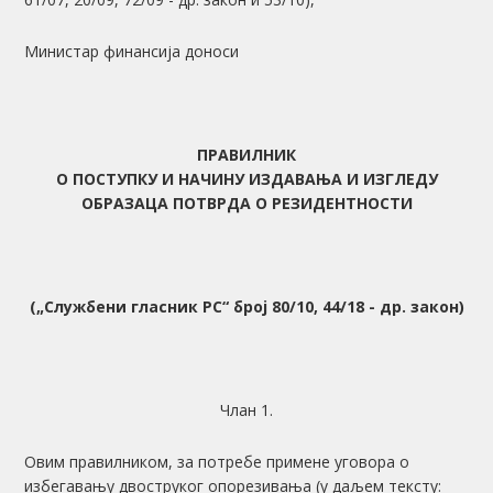
Министар финансија доноси
ПРАВИЛНИК
О ПОСТУПКУ И НАЧИНУ ИЗДАВАЊА И ИЗГЛЕДУ
ОБРАЗАЦА ПОТВРДА О РЕЗИДЕНТНОСТИ
(
„
Сл
ужбени
гласник РС
“
бр
ој
80/10, 44/18 - др. закон)
Члан 1.
Овим правилником, за потребе примене уговора о
избегавању двоструког опорезивања (у даљем тексту: