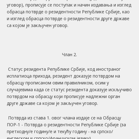
уговор), прописује се поступак и начин издавања и изглед
обрасца потврде о резидентности Републике Србије, као
и изглед обрасца потврде о резидентности друге државе
са којом је закључен уговор.
Члан 2.
Статус резидента Републике Србије, код иностраног
исплатиоца прихода, резидент доказује потврдом на
обрасцу прописаном овим правилником, осим у
случајевима када се статус резидента доказује искључиво
потврдом на обрасцу који прописује надлежни орган
друге државе са којом је закључен уговор.
Потврда из става 1. овог члана издаје се на Обрасцу
ПОР-1 - Потврда о резидентности Републике Србије (за
претходну/е годину/е и текућу годину - на српско/
енглеском и српско/француском језику).