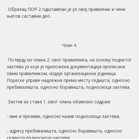
Образац ПОР-2 одштампан је уз овај правилник и чини
његов саставни део.
Члан 4.
Потврду из члана 2. овог правилника, на основу поднетог
захтева уз који је приложена документација прописана
овим правилником, издаје организациона јединица
Пореске управе надлежна према месту седишта, односно
пребивалишта, односно боравишта, подносиоца захтева.
Захтев из става 1. овог члана обавезно садржи:
- име и презиме, односно назив подносиоца захтева;
- адресу пребивалишта, односно боравишта, односно
седишта подносиоца захтева;