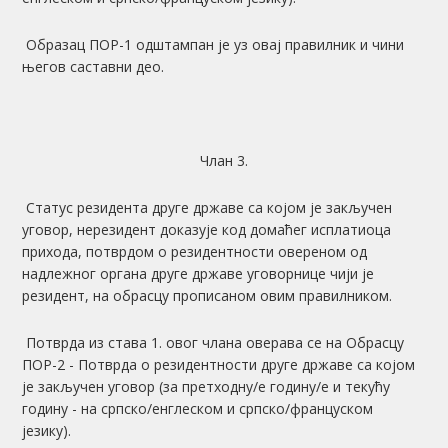
Образац ПОР-1 одштампан је уз овај правилник и чини
његов саставни део.
Члан 3.
Статус резидента друге државе са којом је закључен
уговор, нерезидент доказује код домаћег исплатиоца
прихода, потврдом о резидентности овереном од
надлежног органа друге државе уговорнице чији је
резидент, на обрасцу прописаном овим правилником.
Потврда из става 1. овог члана оверава се на Обрасцу
ПОР-2 - Потврда о резидентности друге државе са којом
је закључен уговор (за претходну/е годину/е и текућу
годину - на српско/енглеском и српско/француском
језику).