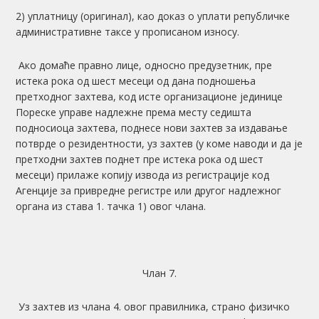
2) уплатницу (оригинал), као доказ о уплати републичке
административне таксе у прописаном износу.
Ако домаће правно лице, односно предузетник, пре
истека рока од шест месеци од дана подношења
претходног захтева, код исте организационе јединице
Пореске управе надлежне према месту седишта
подносиоца захтева, поднесе нови захтев за издавање
потврде о резидентности, уз захтев (у коме наводи и да је
претходни захтев поднет пре истека рока од шест
месеци) прилаже копију извода из регистрације код
Агенције за привредне регистре или другог надлежног
органа из става 1. тачка 1) овог члана.
Члан 7.
Уз захтев из члана 4. овог правилника, страно физичко