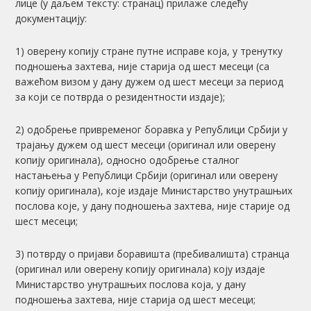
лице (у даљем тексту: странац) прилаже следећу
документацију:
1) оверену копију стране путне исправе која, у тренутку
подношења захтева, није старија од шест месеци (са
важећом визом у дану дужем од шест месеци за период
за који се потврда о резидентности издаје);
2) одобрење привременог боравка у Републици Србији у
трајању дужем од шест месеци (оригинал или оверену
копију оригинала), односно одобрење сталног
настањења у Републици Србији (оригинал или оверену
копију оригинала), које издаје Министарство унутрашњих
послова које, у дану подношења захтева, није старије од
шест месеци;
3) потврду о пријави боравишта (пребивалишта) странца
(оригинал или оверену копију оригинала) коју издаје
Министарство унутрашњих послова која, у дану
подношења захтева, није старија од шест месеци;