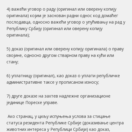
4) важећи уговор о раду (оригинал или оверену копију
оригинала) којим је заснован радни однос код домаћег
послодавца, односно важећи уговор о упућивању на рад у
Републику Србију (оригинал или оверену копију
оригинала);
5) доказ (оригинал или оверену копију оригинала) о праву
својине, односно другом стварном праву на кући или
стану;
6) уплатницу (оригинал), као доказ о уплати републичке
административне таксе у прописаном износу;
7) друге доказе на захтев надлежне организационе
јединице Пореске управе.
Ако странац, у циљу испуњења услова за стицање
статуса резидента Републике Србије (доказивање центра
животних интереса у Републици Србији) као доказ,