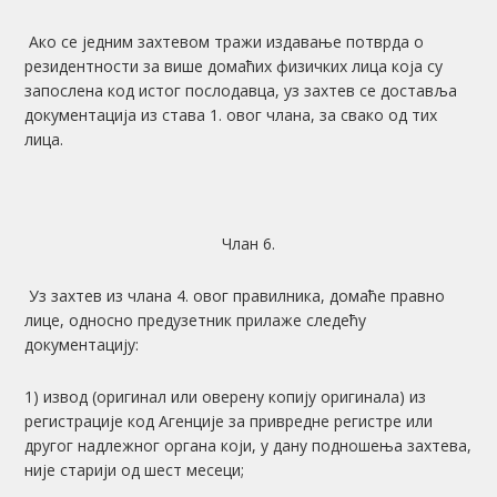
Ако се једним захтевом тражи издавање потврда о
резидентности за више домаћих физичких лица која су
запослена код истог послодавца, уз захтев се доставља
документација из става 1. овог члана, за свако од тих
лица.
Члан 6.
Уз захтев из члана 4. овог правилника, домаће правно
лице, односно предузетник прилаже следећу
документацију:
1) извод (оригинал или оверену копију оригинала) из
регистрације код Агенције за привредне регистре или
другог надлежног органа који, у дану подношења захтева,
није старији од шест месеци;