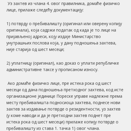
Уз захтев из члана 4. овог правилника, домаће физичко
лице, прилаже следећу документацију:
1) потврду о пребивалишту (оригинал или оверену копију
оригинала), која садржи податак од када је то лице на
пријављеној адреси, коју издаје Министарство
унутрашњих послова која, у дану подношења захтева,
није старија од шест месеци;
2) уплатницу (оригинал), као доказ о уплати републичке
административне таксе у прописаном износу.
Ако домаће физичко лице, пре истека рока од шест
месеци од дана подношења претходног захтева, код исте
организационе јединице Пореске управе надлежне према
месту пребивалишта подносиоца захтева, поднесе нови
захтев за издавање потврде о резидентности, уз захтев
(у коме наводи и да је претходни захтев поднет пре
истека рока од шест месеци) прилаже копију потврде о
пребивалишту из става 1. тачка 1) овог члана.