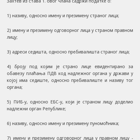
Захтев из става 1. овог члана садржи податке о:
1) називу, односно имену и презимену страног лица;
2) имену и презимену одговорног лица у страном правном
лицу;
3) адреси седишта, односно пребивалишта страног лица;
4) броју под којим је страно лице евидентирано за
обавезу плаћања ПДВ код надлежног органа у држави у
којој има седиште, односно пребивалиште и називу тог
органа;
5) ПИБ-у, односно ЕБС-у, који је страном лицу доделио
надлежни орган Републике;
6) називу, односно имену и презимену пуномоћника;
7) имену и презимену одговорног лица у правном лицу -