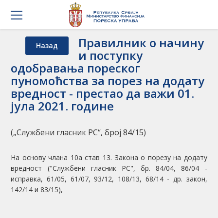
Правилник о начину
Назад
и поступку
одобравања пореског
пуномоћства за порез на додату
вредност - престао да важи 01.
јула 2021. године
(„Службени гласник РС“, број 84/15)
На основу члана 10а став 13. Закона о порезу на додату
вредност ("Службени гласник РС", бр. 84/04, 86/04 -
исправка, 61/05, 61/07, 93/12, 108/13, 68/14 - др. закон,
142/14 и 83/15),