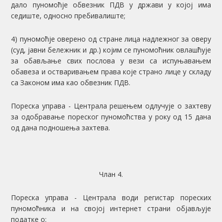
дало пуномоћје обвезник ПДВ у држави у којој има
седиште, односно пребивалиште;
4) пуномоћје оверено од стране лица надлежног за оверу
(суд, јавни бележник и др.) којим се пуномоћник овлашћује
за обављање свих послова у вези са испуњавањем
обавеза и остваривањем права које страно лице у складу
са Законом има као обвезник ПДВ.
Пореска управа - Централа решењем одлучује о захтеву
за одобравање пореског пуномоћства у року од 15 дана
од дана подношења захтева.
Члан 4.
Пореска управа - Централа води регистар пореских
пуномоћника и на својој интернет страни објављује
податке о: