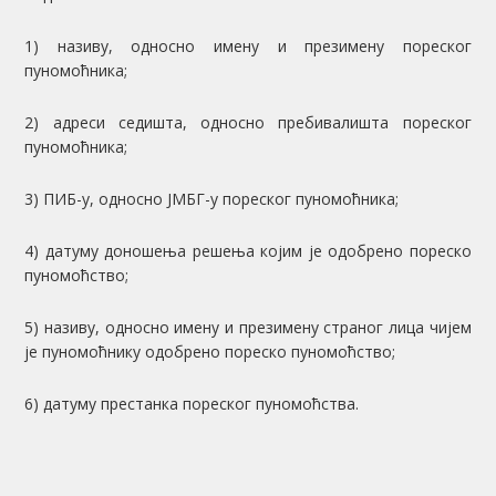
1) називу, односно имену и презимену пореског
пуномоћника;
2) адреси седишта, односно пребивалишта пореског
пуномоћника;
3) ПИБ-у, односно ЈМБГ-у пореског пуномоћника;
4) датуму доношења решења којим је одобрено пореско
пуномоћство;
5) називу, односно имену и презимену страног лица чијем
је пуномоћнику одобрено пореско пуномоћство;
6) датуму престанка пореског пуномоћства.