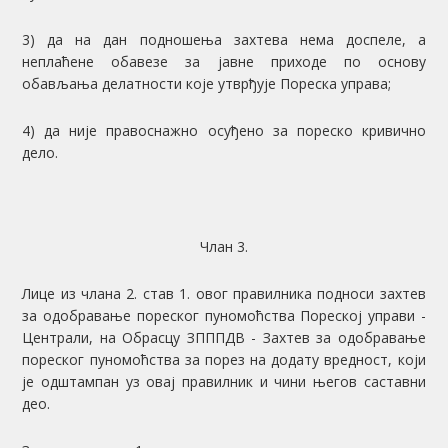
3) да на дан подношења захтева нема доспеле, а
неплаћене обавезе за јавне приходе по основу
обављања делатности које утврђује Пореска управа;
4) да није правоснажно осуђено за пореско кривично
дело.
Члан 3.
Лице из члана 2. став 1. овог правилника подноси захтев
за одобравање пореског пуномоћства Пореској управи -
Централи, на Обрасцу ЗПППДВ - Захтев за одобравање
пореског пуномоћства за порез на додату вредност, који
је одштампан уз овај правилник и чини његов саставни
део.