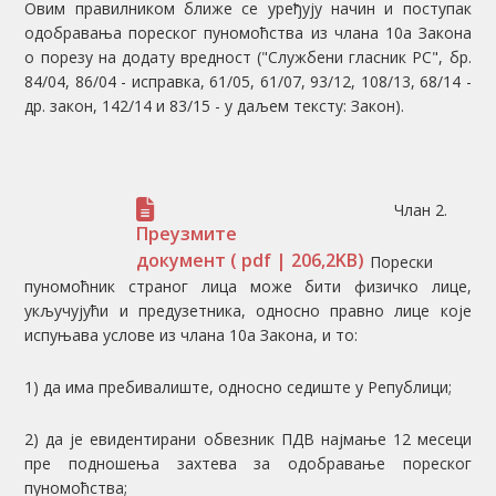
Овим правилником ближе се уређују начин и поступак
одобравања пореског пуномоћства из члана 10а Закона
о порезу на додату вредност ("Службени гласник РС", бр.
84/04, 86/04 - исправка, 61/05, 61/07, 93/12, 108/13, 68/14 -
др. закон, 142/14 и 83/15 - у даљем тексту: Закон).
Члан 2.
Преузмите
документ
( pdf | 206,2KB)
Порески
пуномоћник страног лица може бити физичко лице,
укључујући и предузетника, односно правно лице које
испуњава услове из члана 10а Закона, и то:
1) да има пребивалиште, односно седиште у Републици;
2) да је евидентирани обвезник ПДВ најмање 12 месеци
пре подношења захтева за одобравање пореског
пуномоћства;