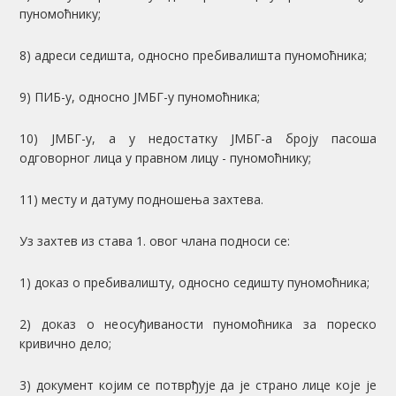
пуномоћнику;
8) адреси седишта, односно пребивалишта пуномоћника;
9) ПИБ-у, односно ЈМБГ-у пуномоћника;
10) ЈМБГ-у, а у недостатку ЈМБГ-а броју пасоша
одговорног лица у правном лицу - пуномоћнику;
11) месту и датуму подношења захтева.
Уз захтев из става 1. овог члана подноси се:
1) доказ о пребивалишту, односно седишту пуномоћника;
2) доказ о неосуђиваности пуномоћника за пореско
кривично дело;
3) документ којим се потврђује да је страно лице које је