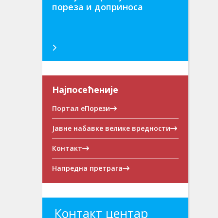
пореза и доприноса
Најпосећеније
Портал еПорези
Јавне набавке велике вредности
Контакт
Напредна претрага
Контакт центар