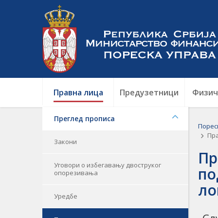
Правна лица
Предузетници
Физич
Преглед прописа
Порес
Пра
Закони
Пр
Уговори о избегавању двоструког
по
опорезивања
ло
Уредбе