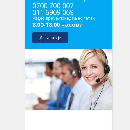
0700 700 007
011 6969 069
Радно време/понедељак-петак
8.00-18.00 часова
Детаљније