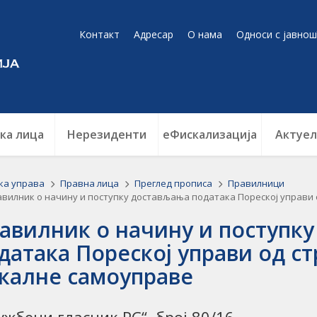
Контакт
Адресар
О нама
Односи с јавнош
ка лица
Нерезиденти
еФискализација
Актуел
ка управа
Правна лица
Преглед прописа
Правилници
вилник о начину и поступку достављања података Пореској управи 
авилник о начину и поступк
датака Пореској управи од с
калне самоуправе