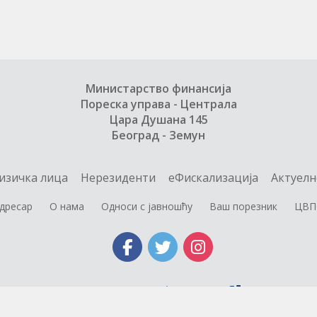
Министарство финансија
Пореска управа - Централа
Цара Душана 145
Београд - Земун
изичка лица
Нерезиденти
еФискализација
Актуелн
дресар
О нама
Односи с јавношћу
Ваш порезник
ЦВП
Министарство финансија