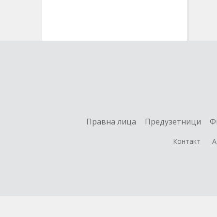
Правна лица
Предузетници
Ф
Контакт
А