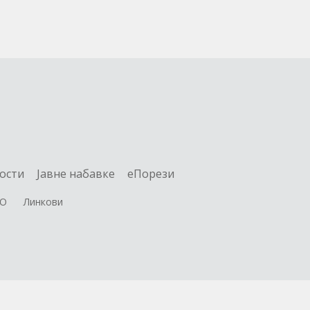
ости
Jавне набавке
еПорези
О
Линкови