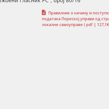
ужбени гласник РС“, број 80/16
Правилник о начину и поступ
података Пореској управи од стр
локалне самоуправе
( pdf | 127,1