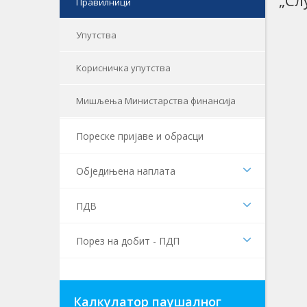
„Сл
Правилници
Упутства
Корисничка упутства
Мишљења Министарства финансија
Пореске пријаве и обрасци
Обједињена наплата
ПДВ
Порез на добит - ПДП
Калкулатор паушалног