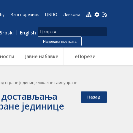
ћу
Ваш порезник
ЦВПО
Линкови
Srpski
English
Напредна претрага
ности
Jавне набавке
еПорези
од стране јединице локалне самоуправе
у достављања
Назад
тране јединице