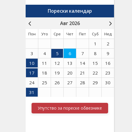
Порески календар
Авг 2026
Пон
Уто
Сре
Чет
Пет
Суб
Нед
1
2
3
4
5
6
7
8
9
10
11
12
13
14
15
16
17
18
19
20
21
22
23
24
25
26
27
28
29
30
31
Упутство за пореске обвезнике