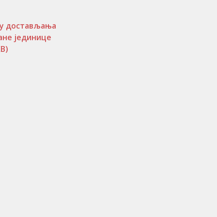
ку достављања
ане јединице
KB)