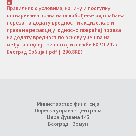
Правилник о условима, начину и поступку
остваривања права на ослобођење од плаћања
пореза на додату вредност и акцизе, као и
права на рефакцију, односно повраћај пореза
на додату вредност по основу учешћа на
међународној признатој изложби EXPO 2027
Београд Србија
( pdf | 290,8KB)
Министарство финансија
Пореска управа - Централа
Цара Душана 145
Београд - Земун