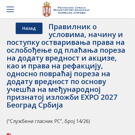
Правилник о
Назад
условима, начину и
поступку остваривања права на
ослобођење од плаћања пореза
на додату вредност и акцизе,
као и права на рефакцију,
односно повраћај пореза на
додату вредност по основу
учешћа на међународној
признатој изложби EXPO 2027
Београд Србија
(“Службени гласник РС”, брoj 14/26)