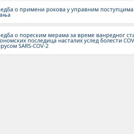
едба о примени рокова у управним поступцима
тања
едба о пореским мерама за време ванредног с
ономских последица насталих услед болести COV
русом SARS-COV-2