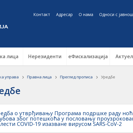
Контакт
Адресар
О нама
Односи с јавнош
ка лица
Нерезиденти
еФискализација
Актуел
ка управа
Правна лица
Преглед прописа
Уредбе
едбе
едба о утврђивању Програма подршке раду ноћ
убова због потешкоћа у пословању проузроков
лести COVID-19 изазване вирусом SARS-CоV-2