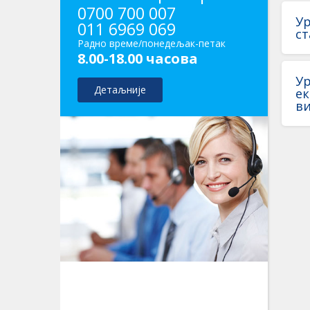
0700 700 007
Ур
011 6969 069
с
Радно време/понедељак-петак
8.00-18.00 часова
Ур
Детаљније
ек
ви