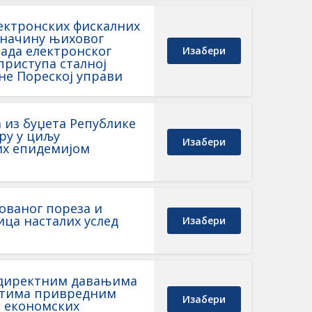
лектронских фискалних
, начину њиховог
ада електронског
Изабери
приступа сталној
не Пореској управи
 из буџета Републике
ру у циљу
Изабери
их епидемијом
ованог пореза и
ца насталих услед
Изабери
м директним давањима
остима привредним
Изабери
а економских