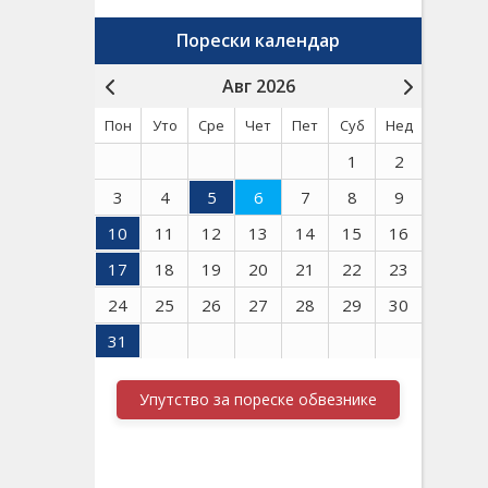
Порески календар
Авг 2026
Пон
Уто
Сре
Чет
Пет
Суб
Нед
1
2
3
4
5
6
7
8
9
10
11
12
13
14
15
16
17
18
19
20
21
22
23
24
25
26
27
28
29
30
31
Упутство за пореске обвезнике