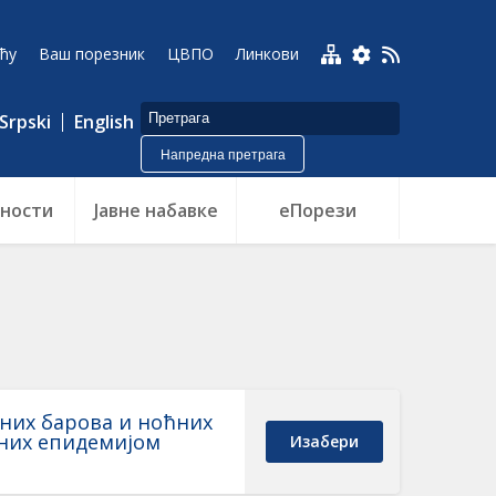
ћу
Ваш порезник
ЦВПО
Линкови
Srpski
English
Напредна претрага
ности
Jавне набавке
еПорези
них барова и ноћних
аних епидемијом
Изабери