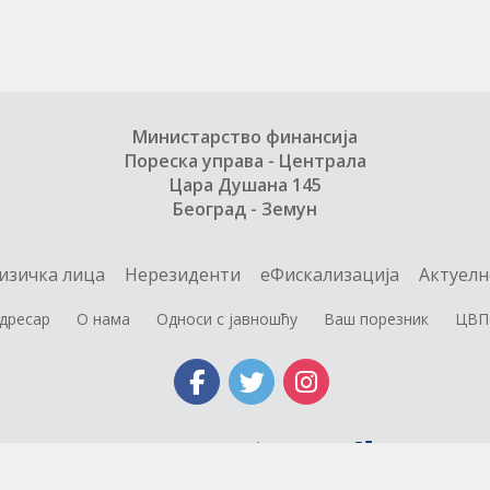
Министарство финансија
Пореска управа - Централа
Цара Душана 145
Београд - Земун
изичка лица
Нерезиденти
еФискализација
Актуелн
дресар
О нама
Односи с јавношћу
Ваш порезник
ЦВП
Министарство финансија