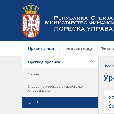
Правна лица
Предузетници
Физич
Преглед прописа
Порес
Закони
Ур
Уговори о избегавању двоструког
опорезивања
Ур
кл
Уредбе
бо