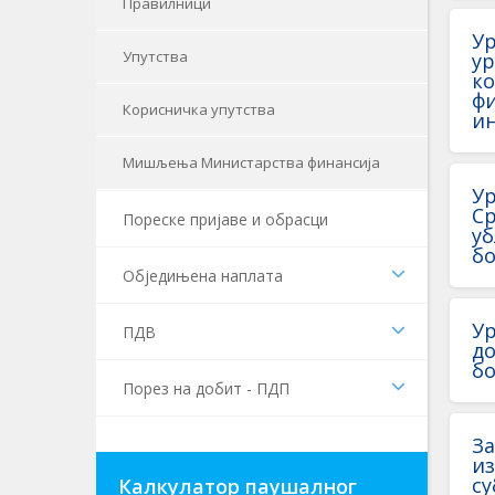
Правилници
Ур
Упутства
ур
ко
фи
Корисничка упутства
ин
Мишљења Министарства финансија
Ур
Ср
Пореске пријаве и обрасци
уб
бо
Обједињена наплата
Ур
ПДВ
до
бо
Порез на добит - ПДП
За
из
су
Калкулатор паушалног