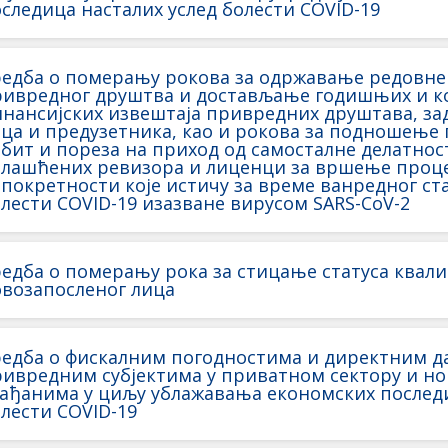
следица насталих услед болести COVID-19
едба о померању рокова за одржавање редовне
ривредног друштва и достављање годишњих и к
нансијских извештаја привредних друштава, зад
ца и предузетника, као и рокова за подношење 
бит и пореза на приход од самосталне делатно
влашћених ревизора и лиценци за вршење проц
покретности које истичу за време ванредног ст
лести COVID-19 изазване вирусом SARS-CoV-2
едба о померању рока за стицање статуса квал
возапосленог лица
редба о фискалним погодностима и директним 
ивредним субјектима у приватном сектору и н
ађанима у циљу ублажавања економских последи
лести COVID-19