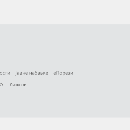
ости
Jавне набавке
еПорези
О
Линкови