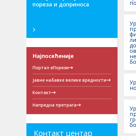
по
пореза и доприноса
Ур
п
фи
ли
до
о
Најпосећеније
не
бо
Портал еПорези
Јавне набавке велике вредности
Ур
но
Контакт
Напредна претрага
У
пр
гр
бо
Контакт центар