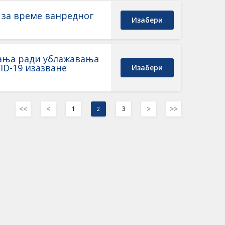
 за време ванредног
Изабери
тања ради ублажавања
ID-19 изазване
Изабери
<<
<
>
>>
1
3
2