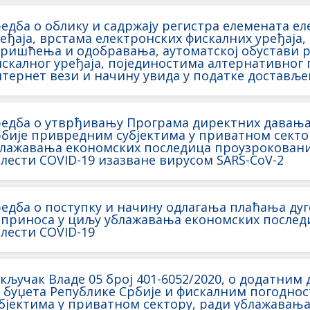
едба о облику и садржају регистра елемената е
еђаја, врстама електронских фискалних уређаја
ришћења и одобравања, аутоматској обустави р
скалног уређаја, појединостима алтернативног 
тернет вези и начину увида у податке доставље
едба о утврђивању Програма директних давања
бије привредним субјектима у приватном секто
лажавања економских последица проузрокован
лести COVID-19 изазване вирусом SARS-CoV-2
едба о поступку и начину одлагања плаћања дуг
приноса у циљу ублажавања економских последи
лести COVID-19
кључак Владе 05 број 401-6052/2020, о додатни
 буџета Републике Србије и фискалним погодн
бјектима у приватном сектору, ради ублажавањ