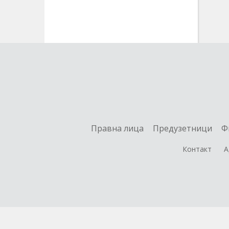
Правна лица
Предузетници
Ф
Контакт
А