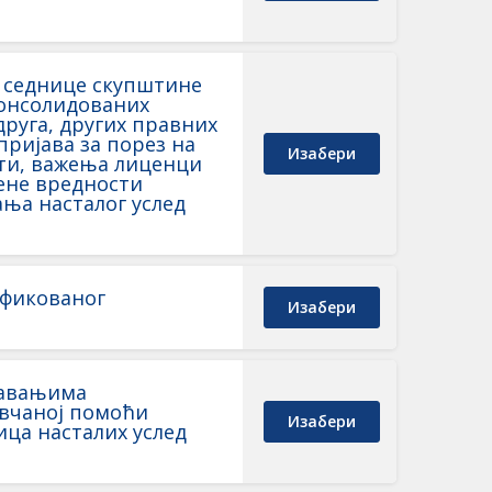
 седнице скупштине
онсолидованих
руга, других правних
пријава за порез на
Изабери
сти, важења лиценци
ене вредности
ања насталог услед
ификованог
Изабери
давањима
овчаној помоћи
Изабери
ца насталих услед