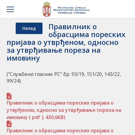
Правилник о
Назад
обрасцима пореских
пријава о утврђеном, односно
за утврђивање пореза на
имовину
("Службени гласник РС" бр. 93/19, 151/20, 143/22,
99/24)
Правилник о обрасцима пореских пријава о
утврђеном, односно за утврђивање пореза на
имовину
( pdf | 430,6KB)
Правилник о обрасцима пореских пријава о