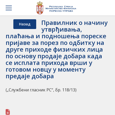
Правилник о начину
Назад
утврђивања,
плаћања и подношења пореске
пријаве за порез по одбитку на
друге приходе физичких лица
по основу продаје добара када
се исплата прихода врши у
готовом новцу у моменту
предаје добара
(„Службени гласник РС“, бр. 118/13)