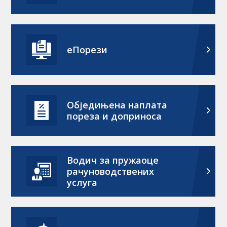
еПорези
Обједињена наплата
пореза и доприноса
Водич за пружаоце
рачуноводствених
услуга