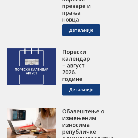
преваре и
прања
новца
Детаљније
Порески
календар
– август
2026.
године
Детаљније
Обавештење о
измењеним
износима
републичке