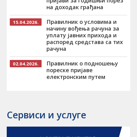
пријави за годишњи порез
на доходак грађана
Правилник о условима и
15.04.2026.
начину вођења рачуна за
уплату јавних прихода и
распоред средстава са тих
рачуна
Правилник о подношењу
02.04.2026.
пореске пријаве
електронским путем
Сервиси и услуге