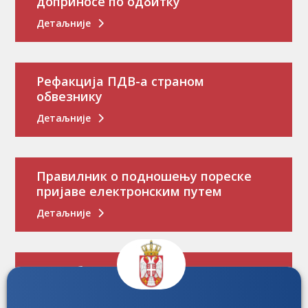
доприносе по одбитку
Детаљније
Рефакција ПДВ-а страном
обвезнику
Детаљније
Правилник о подношењу пореске
пријаве електронским путем
Детаљније
Потребно вам је пореско уверење?
Детаљније