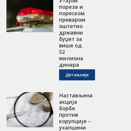
Утајом
пореза и
пореском
преваром
оштетио
државни
буџет за
више од
52
милиона
динара
Детаљније
Настављена
акција
борбе
против
корупције –
ухапшени