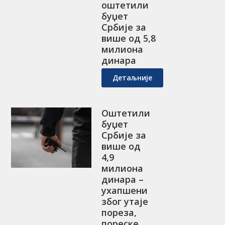
оштетили
буџет
Србије за
више од 5,8
милиона
динара
Детаљније
Оштетили
буџет
Србије за
више од
4,9
милиона
динара –
ухапшени
због утаје
пореза,
пореске