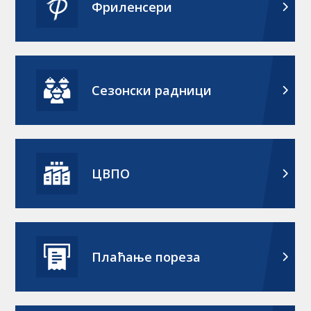
Фриленсери
Сезонски радници
ЦВПО
Плаћање пореза