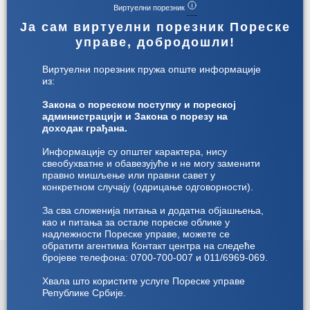
Виртуелни порезник
Ја сам виртуелни порезник Пореске
управе, добродошли!
Корисничко упутство за подношење
Виртуелни порезник пружа опште информације
пореске пријаве о обрачунатом
из:
годишњем порезу на доходак
грађанa
Закона о пореском поступку и пореској
администрацији и Закона о порезу на
Детаљније
доходак грађана.
Информације су општег карактера, нису
свеобухватне и обавезујуће и не могу заменити
правно мишљење или правни савет у
конкретном случају (одрицање одговорности).
За сва сложенија питања и додатна објашњења,
као и питања за остале пореске облике у
надлежности Пореске управе, можете се
обратити агентима Контакт центра на следеће
бројеве телефона: 0700-700-007 и 011/6969-069.
Хвала што користите услуге Пореске управе
Републике Србије.
Министарство финансија