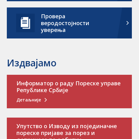
Провера
веродостојности
уверења
Издвајамо
Информатор о раду Пореске управе
Републике Србије
Детаљније
Упутство о Изводу из појединачне
пореске пријаве за порез и