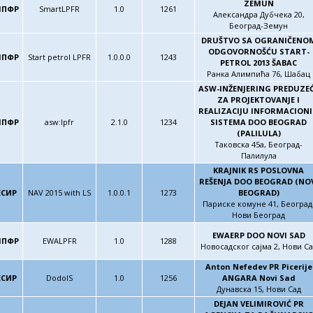
ZEMUN
ЛПФР
SmartLPFR
1.0
1261
Александра Дубчека 20,
Београд-Земун
DRUŠTVO SA OGRANIČENO
ODGOVORNOŠĆU START-
ЛПФР
Start petrol LPFR
1.0.0.0
1243
PETROL 2013 ŠABAC
Ранка Алимпића 76, Шабац
ASW-INŽENJERING PREDUZE
ZA PROJEKTOVANJE I
REALIZACIJU INFORMACION
ЛПФР
asw:lpfr
2.1.0
1234
SISTEMA DOO BEOGRAD
(PALILULA)
Таковска 45а, Београд-
Палилула
KRAJNIK RS POSLOVNA
REŠENJA DOO BEOGRAD (NO
ЕСИР
NAV 2015 with LS
1.0.0.1
1273
BEOGRAD)
Париске комуне 41, Београд
Нови Београд
EWAERP DOO NOVI SAD
ЛПФР
EWALPFR
1.0
1288
Новосадског сајма 2, Нови Са
Anton Nefedev PR Picerije
ЕСИР
DodoIS
1.0
1256
ANGARA Novi Sad
Дунавска 15, Нови Сад
DEJAN VELIMIROVIĆ PR