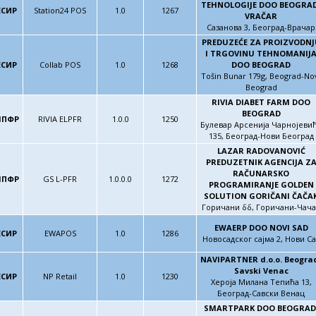
TEHNOLOGIJE DOO BEOGRAD
ЕСИР
Station24 POS
1.0
1267
VRAČAR
Сазанова 3, Београд-Врачар
PREDUZEĆE ZA PROIZVODNJ
I TRGOVINU TEHNOMANIJ
ЕСИР
Collab POS
1.0
1268
DOO BEOGRAD
Tošin Bunar 179g, Beograd-No
Beograd
RIVIA DIABET FARM DOO
BEOGRAD
ЛПФР
RIVIA ELPFR
1.0.0
1250
Булевар Арсенија Чарнојеви
135, Београд-Нови Београд
LAZAR RADOVANOVIĆ
PREDUZETNIK AGENCIJA Z
RAČUNARSKO
ЛПФР
GS L-PFR
1.0.0.0
1272
PROGRAMIRANJE GOLDEN
SOLUTION GORIČANI ČAČA
Горичани бб, Горичани-Чача
EWAERP DOO NOVI SAD
ЕСИР
EWAPOS
1.0
1286
Новосадског сајма 2, Нови Са
NAVIPARTNER d.o.o. Beogra
Savski Venac
ЕСИР
NP Retail
1.0
1230
Хероја Милана Тепића 13,
Београд-Савски Венац
SMARTPARK DOO BEOGRAD