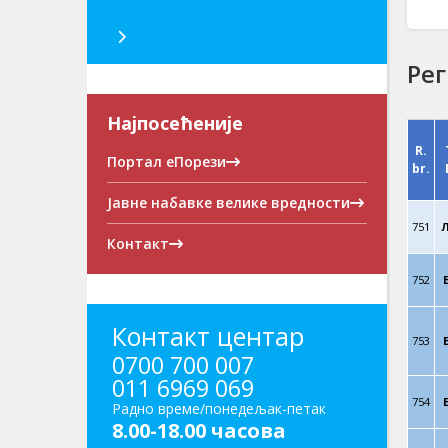
Рег
Најпосећеније
R.
Портал еПорези
br.
Јавне набавке велике вредности
751
Контакт
752
Контакт центар
753
0700 700 007
011 6969 069
754
Радно време/понедељак-петак
8.00-18.00 часова