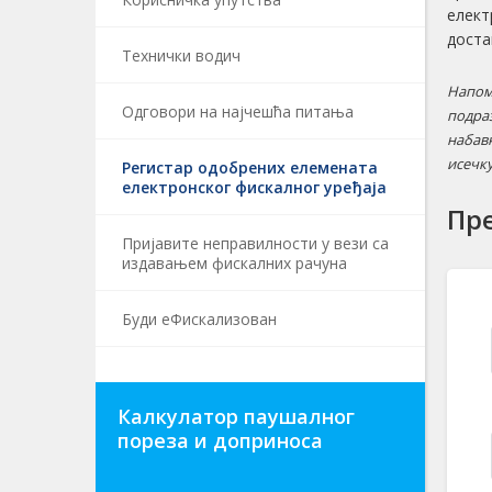
елект
доста
Технички водич
Напом
Одговори на најчешћa питања
подра
набав
исечк
Регистар одобрених елемената
електронског фискалног уређаја
Пре
Пријавите неправилности у вези са
издавањем фискалних рачуна
Буди еФискализован
Калкулатор паушалног
пореза и доприноса