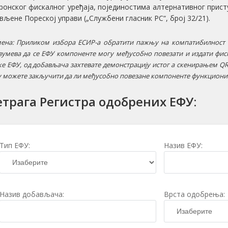
ронског фискалног уређаја, појединостима алтернативног присту
вљене Пореској управи („Службени гласник РС“, број 32/21).
ена: Приликом избора ЕСИР-а обратити пажњу на компатибилност 
зумева да се ЕФУ компоненте могу међусобно повезати и издати фиск
ке ЕФУ, од добављача захтевате демонстрацију истог а скенирањем Q
у можете закључити да ли међусобно повезане компоненте функциони
трага Регистра одобрених ЕФУ:
Тип ЕФУ:
Назив ЕФУ:
Назив добављача:
Врста одобрења: