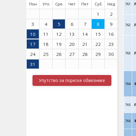
Пон
Уто
Сре
Чет
Пет
Суб
Нед
761
1
2
3
4
5
6
7
8
9
762
10
11
12
13
14
15
16
17
18
19
20
21
22
23
763
24
25
26
27
28
29
30
31
Упутство за пореске обвезнике
764
765
766