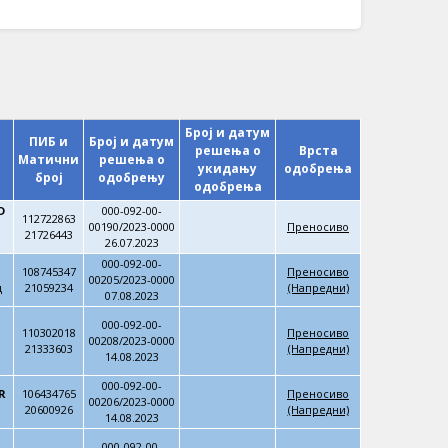
Број и датум
ПИБ и
Број и датум
решења о
Врста
Матични
решења о
укидању
одобрења
број
одобрењу
одобрења
D
000-092-00-
112722863
00190/2023-0000
Преносиво
21726443
26.07.2023
000-092-00-
108745347
Преносиво
00205/2023-0000
д
21059234
(Напредни)
07.08.2023
000-092-00-
110302018
Преносиво
00208/2023-0000
21333603
(Напредни)
14.08.2023
000-092-00-
R
106434765
Преносиво
00206/2023-0000
20600926
(Напредни)
14.08.2023
000-092-00-