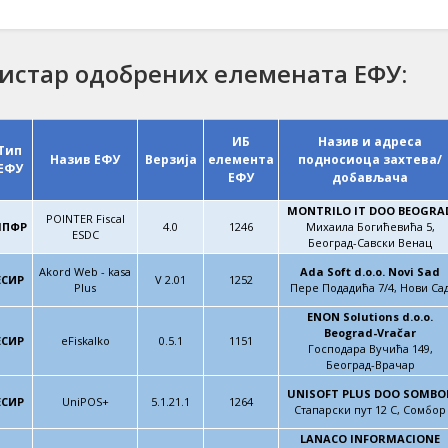
истар одобрених елемената ЕФУ:
ИБ
Назив и адреса
Тип
Назив ЕФУ
Верзија
елемента
подносиоца захтева/
ЕФУ
ЕФУ
добављача
MONTRILO IT DOO BEOGRA
POINTER Fiscal
ЛПФР
4.0
1246
Михаила Богићевића 5,
ESDC
Београд-Савски Венац
Akord Web - kasa
Ada Soft d.o.o. Novi Sad
ЕСИР
V 2.01
1252
Plus
Пере Подадића 7/4, Нови Са
ENON Solutions d.o.o.
Beograd-Vračar
ЕСИР
eFiskalko
0.5.1
1151
Господара Вучића 149,
Београд-Врачар
UNISOFT PLUS DOO SOMBO
ЕСИР
UniPOS+
5.1.21.1
1264
Стапарски пут 12 С, Сомбор
LANACO INFORMACIONE