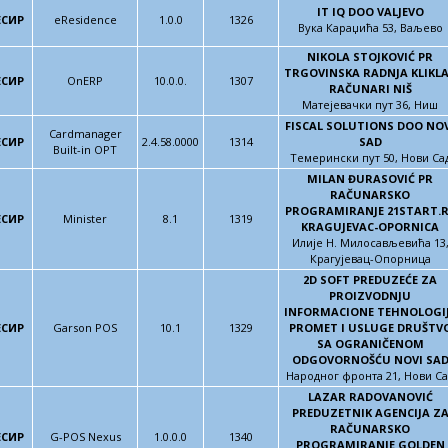
IT IQ DOO VALJEVO
ЕСИР
eResidence
1.0.0
1326
Вука Караџића 53, Ваљево
NIKOLA STOJKOVIĆ PR
TRGOVINSKA RADNJA KLIKL
ЕСИР
OnERP
10.0.0.
1307
RAČUNARI NIŠ
Матејевачки пут 36, Ниш
FISCAL SOLUTIONS DOO NO
Cardmanager
ЕСИР
2.4.58.0000
1314
SAD
Built-in OPT
Темерински пут 50, Нови Са
MILAN ĐURASOVIĆ PR
RAČUNARSKO
PROGRAMIRANJE 21START.
ЕСИР
Minister
8.1
1319
KRAGUJEVAC-OPORNICA
Илије Н. Милосављевића 13
Крагујевац-Опорница
2D SOFT PREDUZEĆE ZA
PROIZVODNJU
INFORMACIONE TEHNOLOGI
ЕСИР
Garson POS
10.1
1329
PROMET I USLUGE DRUŠTV
SA OGRANIČENOM
ODGOVORNOŠĆU NOVI SA
Народног фронта 21, Нови Са
LAZAR RADOVANOVIĆ
PREDUZETNIK AGENCIJA Z
RAČUNARSKO
ЕСИР
G-POS Nexus
1.0.0.0
1340
PROGRAMIRANJE GOLDEN