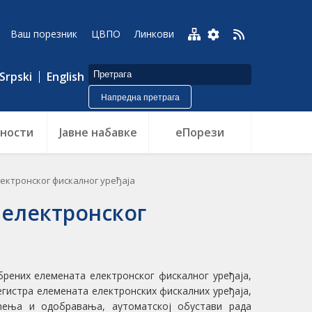
Ваш порезник
ЦВПО
Линкови
Srpski
English
Напредна претрага
ности
Jавне набавке
еПорези
ктронског фискалног уређаја
 електронског
брених елемената електронског фискалног уређаја,
егистра елемената електронских фискалних уређаја,
шћења и одобравања, аутоматској обустави рада