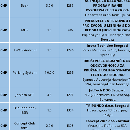
AGENCIJA ZA RAČUNARSK
ЕСИР
Бади
3.0.0
1289
PROGRAMIRANJE
DVSOFTWARE BELA CRKVA
Пролетерска 46, Бела Црква
PREDUZEĆE ZA TRGOVINU 
PROIZVODNJU LESNINA S D
ЕСИР
MHS
1.0
786
BEOGRAD (NOVI BEOGRAD)
Рајкова улица 40, Београд-Но
Београд
Inova Tech doo Beograd
ЕСИР
IT-POS Android
1.0
1296
Ратка Митровића 130, Београ
Чукарица
DRUŠTVO SA OGRANIČENO
ODGOVORNOŠĆU ZA
PRUŽANJE USLUGA SYNAPS
ЕСИР
Parking System
1.0.0.0
1295
TECH DOO BEOGRAD
Булевар Арсенија Чарнојеви
99А, Београд-Нови Београд
JetTech DOO Beograd
ЕСИР
JetCash.NET
4.8
1271
Мицкијевичева 11, Београд-
Вождовац
TRIPUNDO d.o.o. Beograd
Tripundo doo -
ЕСИР
1.0
1304
Новоградска 13, Београд-
ESIR
Земун
Concept club doo Zlatibor
Concept Club
ЕСИР
2.0.0
1303
Миладина Пећинара 52А,
fiskal