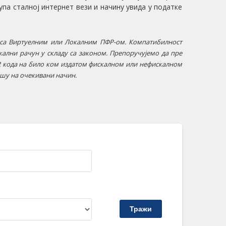
па сталној интернет вези и начину увида у податке
са Виртуелним или Локалним ПФР-ом. Компатибилност
ални рачун у складу са законом. Препоручујемо да пре
R кода на било ком издатом фискалном или нефискалном
шу на очекивани начин.
Тражи