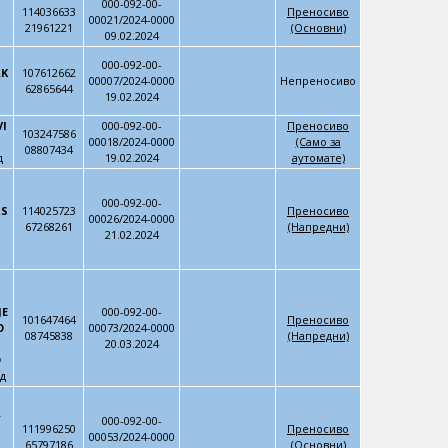
000-092-00-
114036633
Преносиво
00021/2024-0000
21961221
(Основни)
09.02.2024
000-092-00-
AK
107612662
00007/2024-0000
Непреносиво
62865644
19.02.2024
VI
000-092-00-
Преносиво
103247586
00018/2024-0000
(Само за
08807434
д
19.02.2024
аутомате)
000-092-00-
RS
114025723
Преносиво
00026/2024-0000
67268261
(Напредни)
21.02.2024
,
JE
000-092-00-
101647464
Преносиво
O
00073/2024-0000
08745838
(Напредни)
20.03.2024
D
д
A
000-092-00-
111996250
Преносиво
00053/2024-0000
65797186
(Основни)