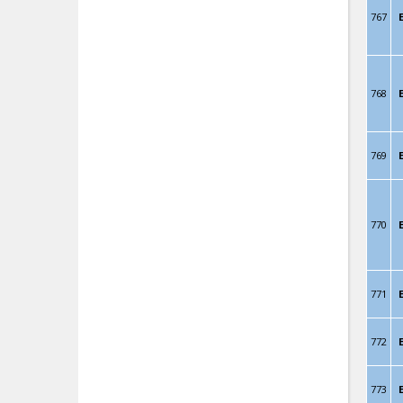
767
768
769
770
771
772
773