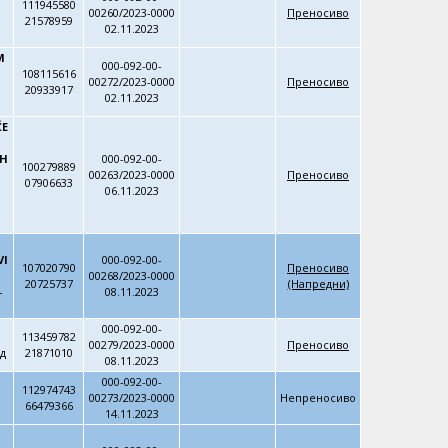
111945580
00260/2023-0000
Преносиво
21578959
02.11.2023
M
000-092-00-
108115616
00272/2023-0000
Преносиво
20933917
02.11.2023
ĆE
IH
000-092-00-
100279889
00263/2023-0000
Преносиво
07906633
06.11.2023
VI
000-092-00-
107020790
Преносиво
00268/2023-0000
20725737
(Напредни)
-
08.11.2023
000-092-00-
113459782
00279/2023-0000
Преносиво
д
21871010
08.11.2023
000-092-00-
112974743
00273/2023-0000
Непреносиво
66479366
14.11.2023