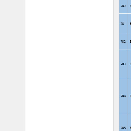
780
781
782
783
784
785