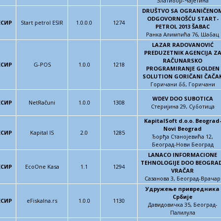
Златибор-Чајетина
DRUŠTVO SA OGRANIČENO
ODGOVORNOŠĆU START-
ЕСИР
Start petrol ESIR
1.0.0.0
1274
PETROL 2013 ŠABAC
Ранка Алимпића 76, Шабац
LAZAR RADOVANOVIĆ
PREDUZETNIK AGENCIJA Z
RAČUNARSKO
ЕСИР
G-POS
1.0.0
1218
PROGRAMIRANJE GOLDEN
SOLUTION GORIČANI ČAČA
Горичани бб, Горичани
WDEV DOO SUBOTICA
ЕСИР
NetRačuni
1.0.0
1308
Стеријина 29, Суботица
KapitalSoft d.o.o. Beograd
Novi Beograd
ЕСИР
Kapital IS
2.0
1285
Ђорђа Станојевића 12,
Београд-Нови Београд
LANACO INFORMACIONE
TEHNOLOGIJE DOO BEOGRAD
ЕСИР
EcoOne Kasa
1.1
1294
VRAČAR
Сазанова 3, Београд-Врачар
Удружење привредника
Србије
ЕСИР
eFiskalna.rs
1.0.0
1130
Давидовичка 35, Београд-
Палилула