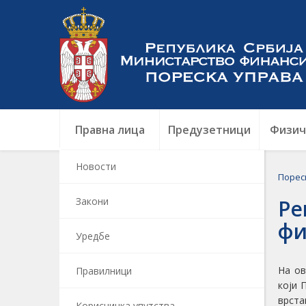
Правна лица
Предузетници
Физич
Новости
Порес
Закони
Ре
фи
Уредбе
На ов
Правилници
који 
врста
Корисничка упутства