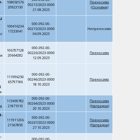
-
108050576
Преносиво
00213/2023-0000
20923130
(Основни)
21.08.2023
U
A
000-092-00-
100416234
00215/2023-0000
Непреносиво
17233041
vi
04.09.2023
000-092-00-
106707128
00226/2023-0000
Преносиво
ћа
20664282
12.09.2023
A
000-092-00-
111996250
00246/2023-0000
Преносиво
65797186
18.10.2023
K
к
000-092-00-
113459782
Преносиво
00264/2023-0000
д
21871010
(Напредни)
20.10.2023
d-
000-092-00-
111911206
Преносиво
00267/2023-0000
21567850
(Напредни)
27.10.2023
-
000-092-00-