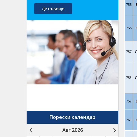
755
Детаљније
756
757
758
759
Порески календар
760
Авг 2026