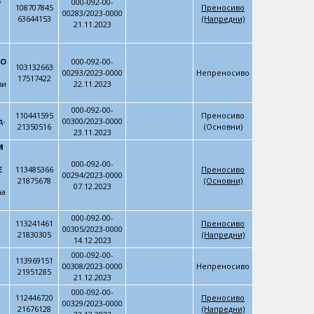
O
000-092-00-
108707845
Преносиво
00283/2023-0000
63644153
(Напредни)
21.11.2023
I
OO
000-092-00-
103132663
00293/2023-0000
Непреносиво
17517422
ви
22.11.2023
000-092-00-
110441595
Преносиво
д-
00300/2023-0000
21350516
(Основни)
23.11.2023
M
000-092-00-
E
113485366
Преносиво
00294/2023-0000
21875678
(Основни)
07.12.2023
ћа
000-092-00-
113241461
Преносиво
00305/2023-0000
21830305
(Напредни)
14.12.2023
000-092-00-
113969151
00308/2023-0000
Непреносиво
21951285
21.12.2023
000-092-00-
112446720
Преносиво
00329/2023-0000
21676128
(Напредни)