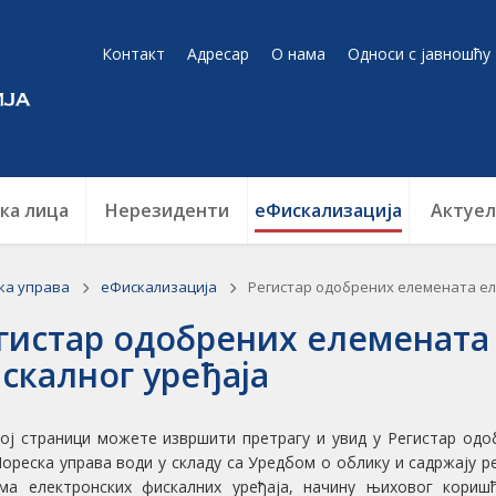
Контакт
Адресар
О нама
Односи с јавношћу
ка лица
Нерезиденти
еФискализација
Актуел
ка управа
еФискализација
Регистар одобрених елемената еле
гистар одобрених елемената
скалног уређаја
оj страници можете извршити претрагу и увид у Регистар одо
Пореска управа води у складу са Уредбом о облику и садржају р
ма електронских фискалних уређаја, начину њиховог кори