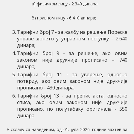
а) физичком лицу - 2.340 динара,
б) правном лицу - 6.410 динара;
Тарифни број 7 - за жалбу на решење Пореске
управе донето у управном поступку - 2.640
динара;
Тарифни број 9 - за решење, ако овим
законом није друкчије прописано – 740
динара;
Тарифни број 11 - за уверење, односно
потврду, ако овим законом није друкчије
прописано - 430 динара;
Тарифни број 13 - за препис акта, односно
списа, ако овим законом није друкчије
прописано, по полутабаку оригинала - 550
динара.
У складу са наведеним, од 01. јула 2026. године захтев за