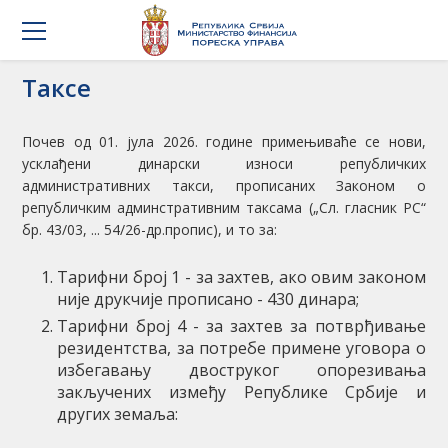
Таксе
Почев од 01. јула 2026. године примењиваће се нови,
усклађени динарски износи републичких
административних такси, прописаних Законом о
републичким админстративним таксама („Сл. гласник РС“
бр. 43/03, ... 54/26-др.пропис), и то за:
Тарифни број 1 - за захтев, ако овим законом
није друкчије прописано - 430 динара;
Тарифни број 4 - за захтев за потврђивање
резидентства, за потребе примене уговора о
избегавању двоструког опорезивања
закључених између Републике Србије и
других земаља: