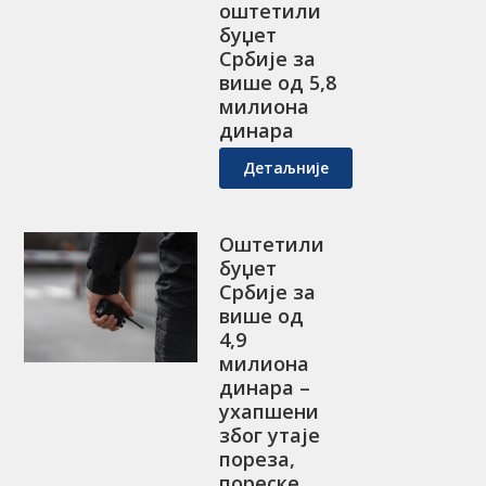
оштетили
буџет
Србије за
више од 5,8
милиона
динара
Детаљније
Оштетили
буџет
Србије за
више од
4,9
милиона
динара –
ухапшени
због утаје
пореза,
пореске