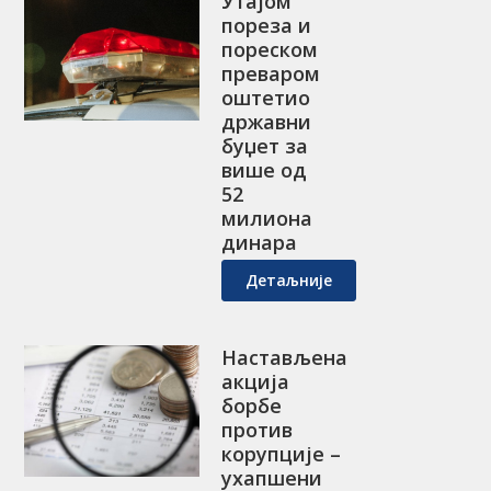
Утајом
пореза и
пореском
преваром
оштетио
државни
буџет за
више од
52
милиона
динара
Детаљније
Настављена
акција
борбе
против
корупције –
ухапшени