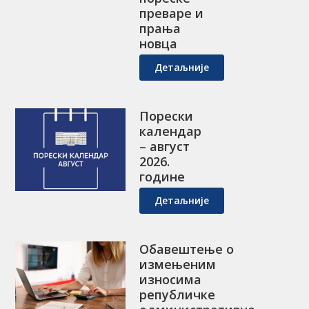
преваре и
прања
новца
Детаљније
Порески
календар
– август
2026.
године
Детаљније
Обавештење о
измењеним
износима
републичке