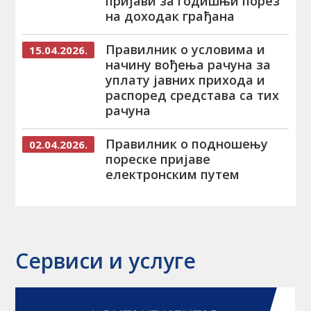
пријави за годишњи порез
на доходак грађана
Правилник о условима и
15.04.2026.
начину вођења рачуна за
уплату јавних прихода и
распоред средстава са тих
рачуна
Правилник о подношењу
02.04.2026.
пореске пријаве
електронским путем
Сервиси и услуге