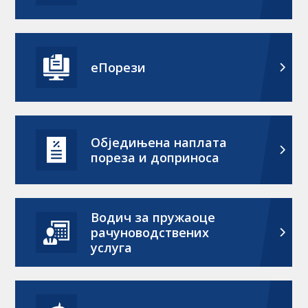
еПорези
Обједињена наплата
пореза и доприноса
Водич за пружаоце
рачуноводствених
услуга