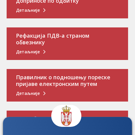
доприносе по одбитку
Детаљније
Рефакција ПДВ-а страном
обвезнику
Детаљније
Правилник о подношењу пореске
пријаве електронским путем
Детаљније
Потребно вам је пореско уверење?
Детаљније