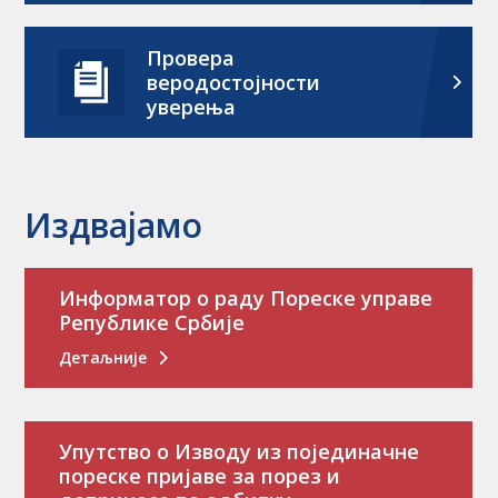
Провера
веродостојности
уверења
Издвајамо
Информатор о раду Пореске управе
Републике Србије
Детаљније
Упутство о Изводу из појединачне
пореске пријаве за порез и