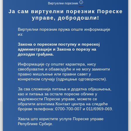
Виртуелни порезник
Ја сам виртуелни порезник Пореске
управе, добродошли!
Корисничко упутство за подношење
Виртуелни порезник пружа опште информације
пореске пријаве о обрачунатом
из:
годишњем порезу на доходак
грађанa
Закона о пореском поступку и пореској
администрацији и Закона о порезу на
Детаљније
доходак грађана.
Информације су општег карактера, нису
свеобухватне и обавезујуће и не могу заменити
правно мишљење или правни савет у
конкретном случају (одрицање одговорности).
За сва сложенија питања и додатна објашњења,
као и питања за остале пореске облике у
надлежности Пореске управе, можете се
обратити агентима Контакт центра на следеће
бројеве телефона: 0700-700-007 и 011/6969-069.
Хвала што користите услуге Пореске управе
Републике Србије.
Министарство финансија