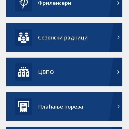
Фриленсери
Сезонски радници
ЦВПО
Плаћање пореза